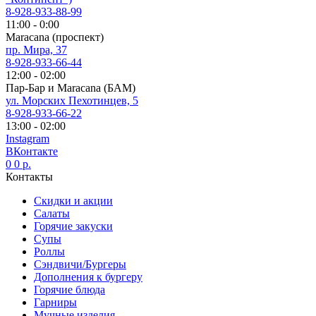
8-928-933-88-99
11:00 - 0:00
Maracana (проспект)
пр. Мира, 37
8-928-933-66-44
12:00 - 02:00
Пар-Бар и Maracana (БАМ)
ул. Морских Пехотинцев, 5
8-928-933-66-22
13:00 - 02:00
Instagram
ВКонтакте
0
0
р.
Контакты
Скидки и акции
Салаты
Горячие закуски
Супы
Роллы
Сэндвичи/Бургеры
Дополнения к бургеру
Горячие блюда
Гарниры
Мучные изделия