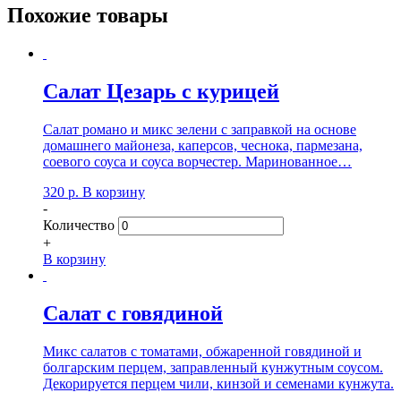
Похожие товары
Салат Цезарь с курицей
Салат романо и микс зелени с заправкой на основе
домашнего майонеза, каперсов, чеснока, пармезана,
соевого соуса и соуса ворчестер. Маринованное…
320
р.
В корзину
-
Количество
+
В корзину
Салат с говядиной
Микс салатов с томатами, обжаренной говядиной и
болгарским перцем, заправленный кунжутным соусом.
Декорируется перцем чили, кинзой и семенами кунжута.