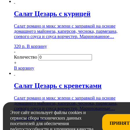
Салат Цезарь с курицей
Салат романо и микс зелени с заправкой на основе
домашнего майонеза, каперсов, чеснока, пармезана,
соевого соуса и соуса ворчестер. Маринованное…
320
р.
В корзину
-
Количество
+
В корзину
Салат Цезарь с креветками
Салат романо и микс зелени с заправкой на основе
домашнего майонеза, каперсов, чеснока, пармезана,
соевого соуса и соуса ворчестер. Маринованные…
Этот сайт использует файлы cookies и
сервисы сбора технических данных
480
р.
В корзину
ПРИНЯТ
-
посетителей для обеспечения
Количество
работоспособности и улучшения качества