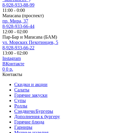
8-928-933-88-99
11:00 - 0:00
Maracana (проспект)
пр. Мира, 37
8-928-933-66-44
12:00 - 02:00
Пар-Бар и Maracana (БАМ)
ул. Морских Пехотинцев, 5
8-928-933-66-22
13:00 - 02:00
Instagram
ВКонтакте
0
0
р.
Контакты
Скидки и акции
Салаты
Горячие закуски
Супы
Роллы
Сэндвичи/Бургеры
Дополнения к бургеру
Горячие блюда
Гарниры
Мучные изделия