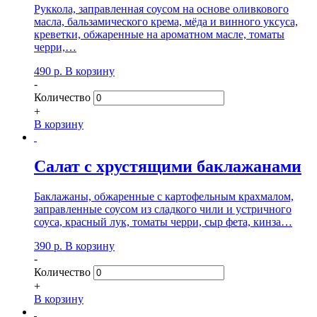
Руккола, заправленная соусом на основе оливкового
масла, бальзамического крема, мёда и винного уксуса,
креветки, обжаренные на ароматном масле, томаты
черри,…
490
р.
В корзину
-
Количество
+
В корзину
Салат с хрустящими баклажанами
Баклажаны, обжаренные с картофельным крахмалом,
заправленные соусом из сладкого чили и устричного
соуса, красный лук, томаты черри, сыр фета, кинза…
390
р.
В корзину
-
Количество
+
В корзину