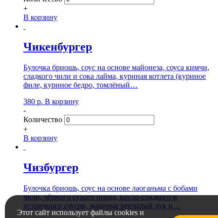
+
В корзину
Чикенбургер
Булочка бриошь, соус на основе майонеза, соуса кимчи,
сладкого чили и сока лайма, куриная котлета (куриное
филе, куриное бедро, томлёный…
380
р.
В корзину
-
Количество
+
В корзину
Чизбургер
Булочка бриошь, соус на основе лаоганьма с бобами
чили, чёрного сухого перца, кисло-сладкого и
устричного соусов, жареные репчатый лук и…
Этот сайт использует файлы cookies и