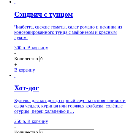
Сэндвич с тунцом
Чиабатта, свежие томаты, салат романо и начинка из
консервированного тунца с майонезом и красным
луком.
300
р.
В корзину
-
Количество
+
В корзину
Хот-дог
Булочка для хот-дога, сырный соус на основе сливок и
сыра чеддер, куриная или говяжья колбаска, солёные
огурцы, перец халапеньо и…
250
р.
В корзину
-
Количество