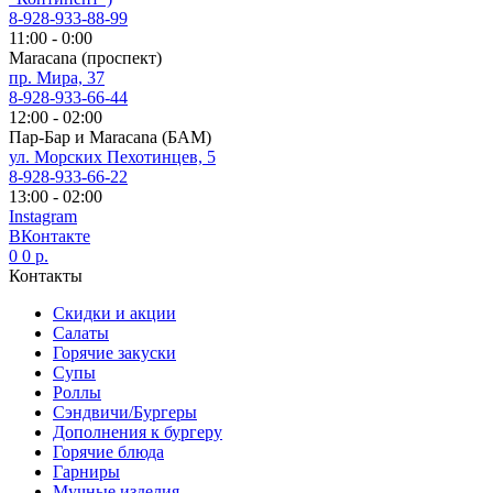
8-928-933-88-99
11:00 - 0:00
Maracana (проспект)
пр. Мира, 37
8-928-933-66-44
12:00 - 02:00
Пар-Бар и Maracana (БАМ)
ул. Морских Пехотинцев, 5
8-928-933-66-22
13:00 - 02:00
Instagram
ВКонтакте
0
0
р.
Контакты
Скидки и акции
Салаты
Горячие закуски
Супы
Роллы
Сэндвичи/Бургеры
Дополнения к бургеру
Горячие блюда
Гарниры
Мучные изделия