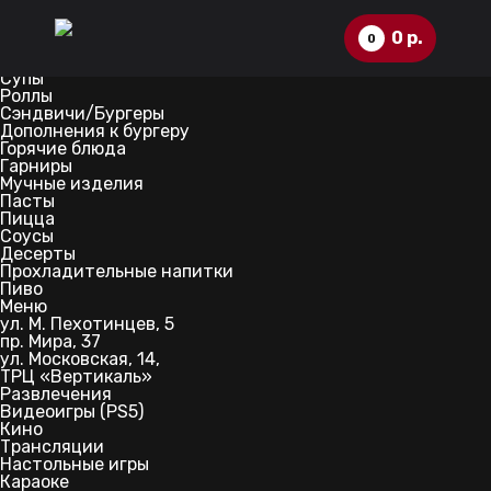
Меню доставки
Заведения
Скидки и акции
0
р.
0
Салаты
Горячие закуски
Супы
Роллы
Сэндвичи/Бургеры
Дополнения к бургеру
Горячие блюда
Гарниры
96-12-34
Мучные изделия
Пасты
Пицца
12:00 - 02:00
Соусы
Десерты
Прохладительные напитки
Пиво
Меню
ул. М. Пехотинцев, 5
пр. Мира, 37
ул. Московская, 14,
ТРЦ «Вертикаль»
Развлечения
Видеоигры (PS5)
ул. Московская, 14 (ТРЦ "Вертикаль", 
Кино
рядом с автомойкой "Континент")
Трансляции
Настольные игры
8-928-933-88-99
Караоке