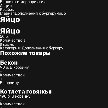
Банкеты и мероприятия
Акции
11:00 - 0:00
Кешбэк
Главная
Дополнения к бургеру
Яйцо
Яйцо
Яйцо
пр. Мира, 37
50
р.
Количество
В корзину
8-928-933-66-44
Категория:
Дополнения к бургеру
Похожие товары
12:00 - 02:00
Бекон
90
р.
В корзину
-
Количество
+
В корзину
ул. Морских Пехотинцев, 5
Котлета говяжья
8-928-933-66-22
190
р.
В корзину
-
Количество
13:00 - 02:00
+